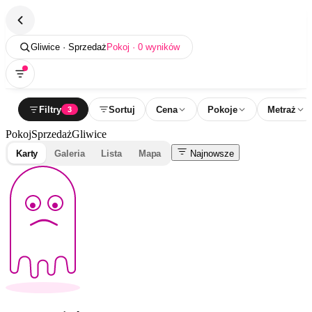
Gliwice · Sprzedaż
Pokoj · 0 wyników
Filtry
Sortuj
Cena
Pokoje
Metraż
3
Pokoj
Sprzedaż
Gliwice
Karty
Galeria
Lista
Mapa
Najnowsze