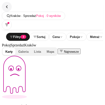
Kraków · Sprzedaż
Pokoj · 0 wyników
Filtry
Sortuj
Cena
Pokoje
Metraż
3
Pokoj
Sprzedaż
Kraków
Karty
Galeria
Lista
Mapa
Najnowsze