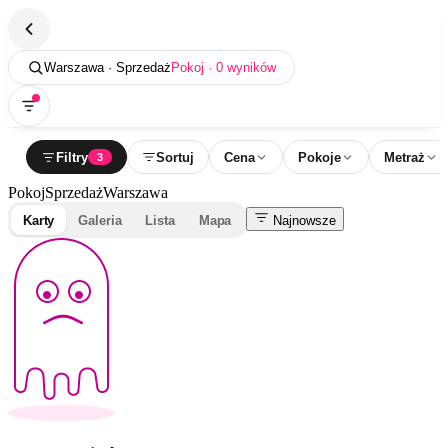
Warszawa · Sprzedaż
Pokoj · 0 wyników
Filtry
Sortuj
Cena
Pokoje
Metraż
3
Pokoj
Sprzedaż
Warszawa
Karty
Galeria
Lista
Mapa
Najnowsze