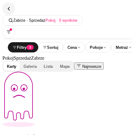
Zabrze · Sprzedaż
Pokoj · 0 wyników
Filtry
Sortuj
Cena
Pokoje
Metraż
3
Pokoj
Sprzedaż
Zabrze
Karty
Galeria
Lista
Mapa
Najnowsze