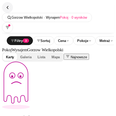
Gorzow Wielkopolski · Wynajem
Pokoj · 0 wyników
Filtry
Sortuj
Cena
Pokoje
Metraż
3
Pokoj
Wynajem
Gorzow Wielkopolski
Karty
Galeria
Lista
Mapa
Najnowsze