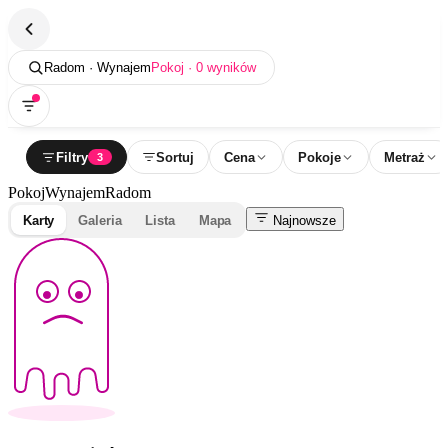
Radom · Wynajem
Pokoj · 0 wyników
Filtry
Sortuj
Cena
Pokoje
Metraż
3
Pokoj
Wynajem
Radom
Karty
Galeria
Lista
Mapa
Najnowsze