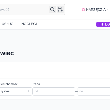
NARZĘDZIA
USŁUGI
NOCLEGI
INTE
owiec
nieruchomości
Cena
zystkie
—