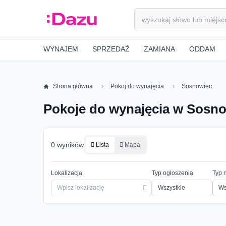
WYNAJEM
SPRZEDAŻ
ZAMIANA
ODDAM
Strona główna
Pokoj do wynajęcia
Sosnowiec
Pokoje do wynajęcia w Sosn
0 wyników
Lista
Mapa
Lokalizacja
Typ ogłoszenia
Typ 
Ws