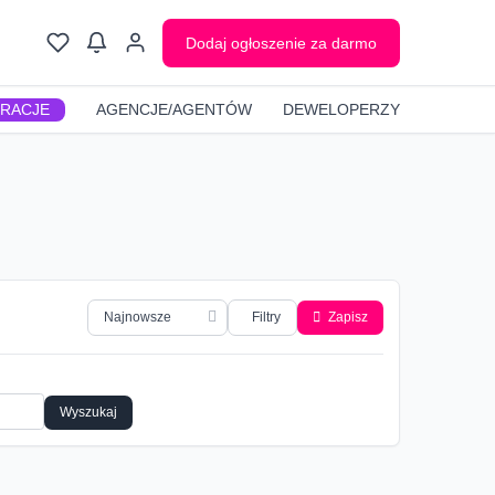
Dodaj ogłoszenie za darmo
GRACJE
AGENCJE/AGENTÓW
DEWELOPERZY
Filtry
Zapisz
Wyszukaj