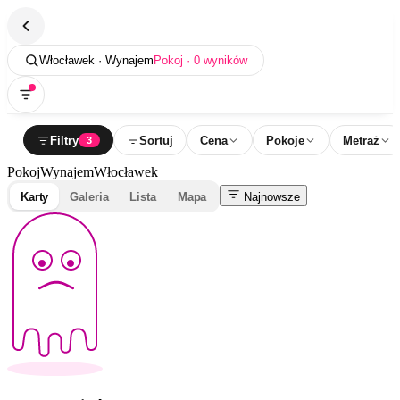
Włocławek · Wynajem
Pokoj · 0 wyników
Filtry
Sortuj
Cena
Pokoje
Metraż
3
Pokoj
Wynajem
Włocławek
Karty
Galeria
Lista
Mapa
Najnowsze