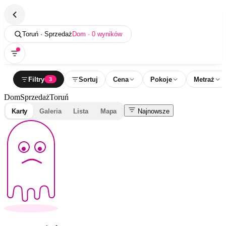
Toruń · Sprzedaż
Dom · 0 wyników
Filtry
Sortuj
Cena
Pokoje
Metraż
3
Dom
Sprzedaż
Toruń
Karty
Galeria
Lista
Mapa
Najnowsze